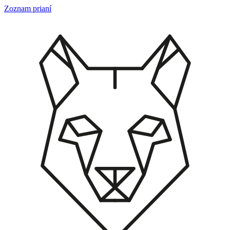
Skip
Zoznam prianí
to
content