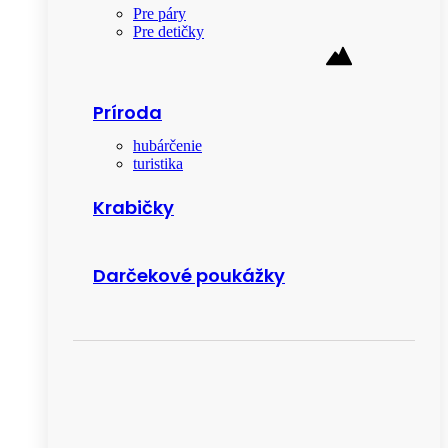
Pre páry
Pre detičky
Príroda
hubárčenie
turistika
Krabičky
Darčekové poukážky