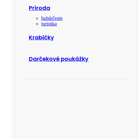
Príroda
hubárčenie
turistika
Krabičky
Darčekové poukážky