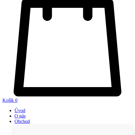
Košík
0
Úvod
O nás
Obchod