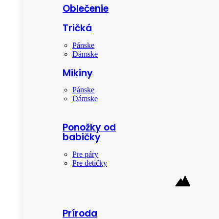
Oblečenie
Tričká
Pánske
Dámske
Mikiny
Pánske
Dámske
Ponožky od
babičky
Pre páry
Pre detičky
Príroda