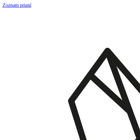
Skip
Zoznam prianí
to
content