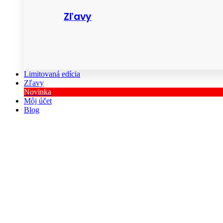
Zľavy
Limitovaná edícia
Zľavy
Novinka
Môj účet
Blog