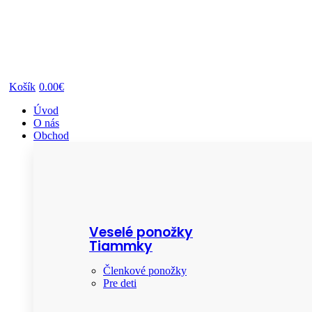
Košík
0.00€
Úvod
O nás
Obchod
Veselé ponožky
Tiammky
Členkové ponožky
Pre deti