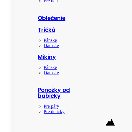
Pre deti
Oblečenie
Tričká
Pánske
Dámske
Mikiny
Pánske
Dámske
Ponožky od
babičky
Pre páry
Pre detičky