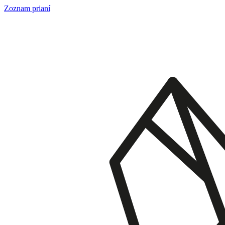
Skip
Zoznam prianí
to
content