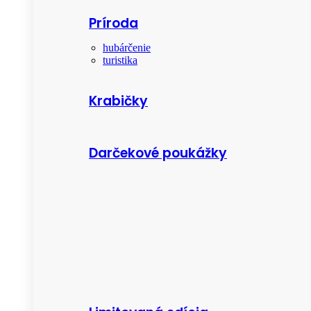
Príroda
hubárčenie
turistika
Krabičky
Darčekové poukážky