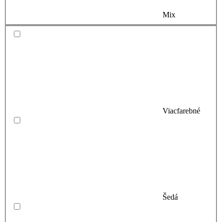
Mix
Viacfarebné
Šedá