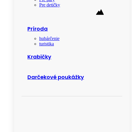
Pre detičky
Príroda
hubárčenie
turistika
Krabičky
Darčekové poukážky