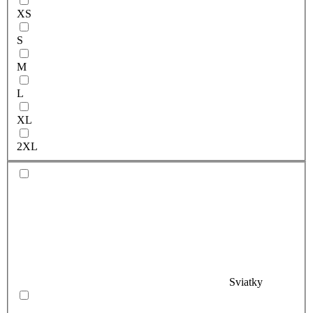
XS
S
M
L
XL
2XL
Sviatky