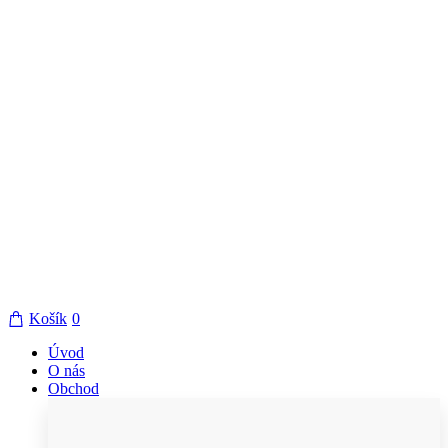
Košík
0
Úvod
O nás
Obchod