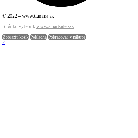
© 2022 – www.tiamma.sk
Stránku vytvoril:
www.smartside.ssk
Zobraziť košík
Pokladňa
Pokračovať v nákupe
×