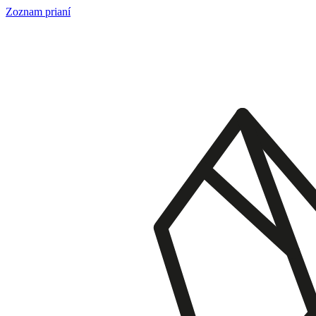
Skip
Zoznam prianí
to
content