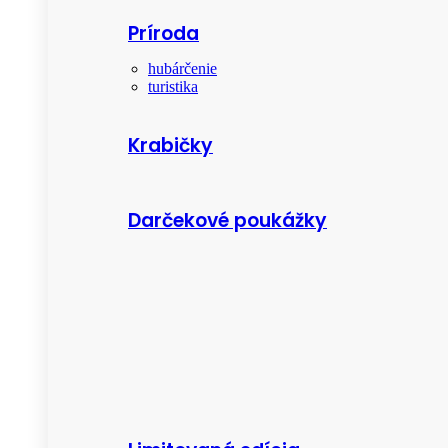
Príroda
hubárčenie
turistika
Krabičky
Darčekové poukážky