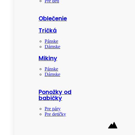
Pre deti
Oblečenie
Tričká
Pánske
Dámske
Mikiny
Pánske
Dámske
Ponožky od
babičky
Pre páry
Pre detičky