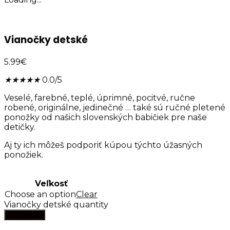
Vianočky detské
5.99
€
★
★
★
★
★
0.0/5
Veselé, farebné, teplé, úprimné, pocitvé, ručne
robené, originálne, jedinečné … také sú ručné pletené
ponožky od našich slovenských babičiek pre naše
detičky.
Aj ty ich môžeš podporiť kúpou týchto úžasných
ponožiek.
Veľkosť
Choose an option
Clear
Vianočky detské quantity
Add to cart