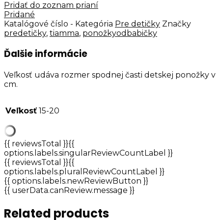
Pridať do zoznam prianí
Pridané
Katalógové číslo
-
Kategória
Pre detičky
Značky
predetičky
,
tiamma
,
ponožkyodbabičky
Ďalšie informácie
Veľkosť udáva rozmer spodnej časti detskej ponožky v
cm.
Veľkosť
15-20
{{ reviewsTotal }}
{{
options.labels.singularReviewCountLabel }}
{{ reviewsTotal }}
{{
options.labels.pluralReviewCountLabel }}
{{ options.labels.newReviewButton }}
{{ userData.canReview.message }}
Related products