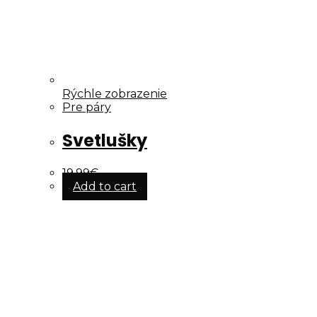
Rýchle zobrazenie
Pre páry
Svetlušky
19.99
€
Add to cart