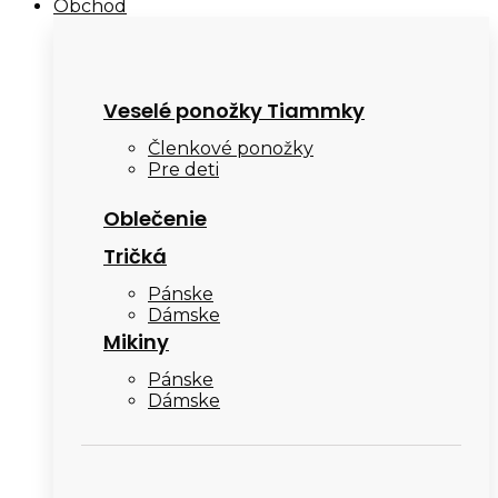
Obchod
Veselé ponožky Tiammky
Členkové ponožky
Pre deti
Oblečenie
Tričká
Pánske
Dámske
Mikiny
Pánske
Dámske