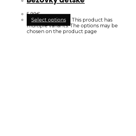
5.99
€
Select options
This product has
multiple variants. The options may be
chosen on the product page