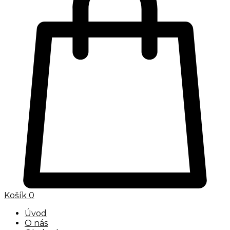
Košík
0
Úvod
O nás