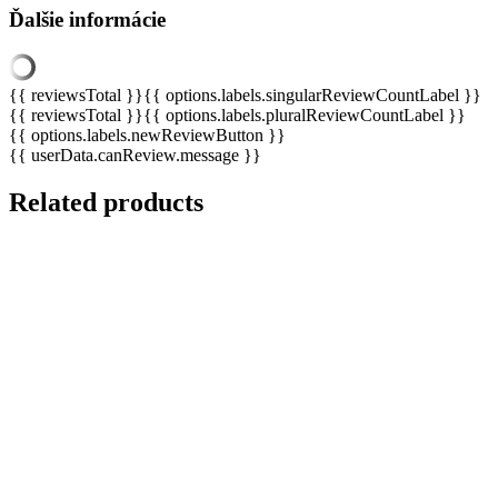
Ďalšie informácie
{{ reviewsTotal }}
{{ options.labels.singularReviewCountLabel }}
{{ reviewsTotal }}
{{ options.labels.pluralReviewCountLabel }}
{{ options.labels.newReviewButton }}
{{ userData.canReview.message }}
Related products