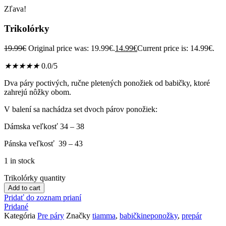
Zľava!
Trikolórky
19.99
€
Original price was: 19.99€.
14.99
€
Current price is: 14.99€.
★
★
★
★
★
0.0/5
Dva páry poctivých, ručne pletených ponožiek od babičky, ktoré
zahrejú nôžky obom.
V balení sa nachádza set dvoch párov ponožiek:
Dámska veľkosť 34 – 38
Pánska veľkosť 39 – 43
1 in stock
Trikolórky quantity
Add to cart
Pridať do zoznam prianí
Pridané
Kategória
Pre páry
Značky
tiamma
,
babičkineponožky
,
prepár