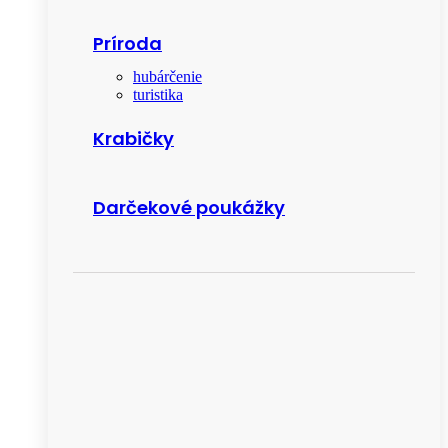
Príroda
hubárčenie
turistika
Krabičky
Darčekové poukážky