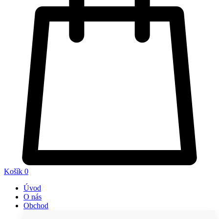
Košík
0
Úvod
O nás
Obchod