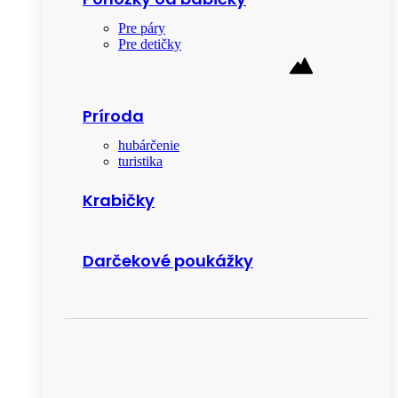
Pre páry
Pre detičky
Príroda
hubárčenie
turistika
Krabičky
Darčekové poukážky