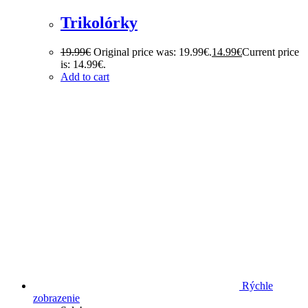
Trikolórky
19.99
€
Original price was: 19.99€.
14.99
€
Current price
is: 14.99€.
Add to cart
Rýchle
zobrazenie