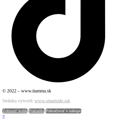
© 2022 – www.tiamma.sk
Stránku vytvoril:
www.smartside.ssk
Zobraziť košík
Pokladňa
Pokračovať v nákupe
×