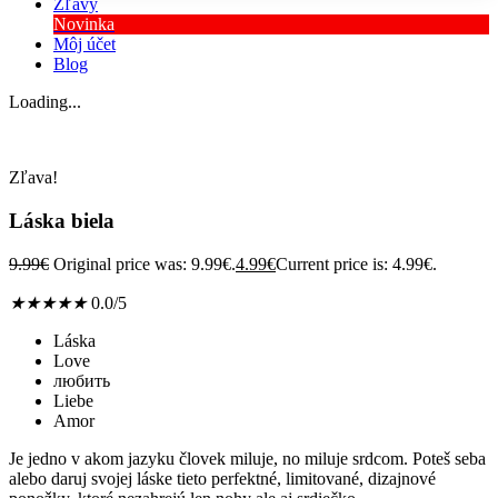
Zľavy
Novinka
Môj účet
Blog
Loading...
Zľava!
Láska biela
9.99
€
Original price was: 9.99€.
4.99
€
Current price is: 4.99€.
★
★
★
★
★
0.0/5
Láska
Love
любить
Liebe
Amor
Je jedno v akom jazyku človek miluje, no miluje srdcom. Poteš seba
alebo daruj svojej láske tieto perfektné, limitované, dizajnové