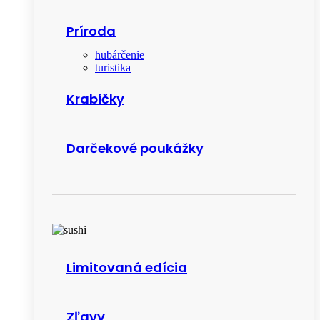
Príroda
hubárčenie
turistika
Krabičky
Darčekové poukážky
Limitovaná edícia
Zľavy