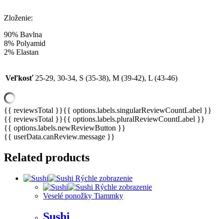
Zloženie:
90% Bavlna
8% Polyamid
2% Elastan
Veľkosť
25-29, 30-34, S (35-38), M (39-42), L (43-46)
{{ reviewsTotal }}
{{ options.labels.singularReviewCountLabel }}
{{ reviewsTotal }}
{{ options.labels.pluralReviewCountLabel }}
{{ options.labels.newReviewButton }}
{{ userData.canReview.message }}
Related products
Rýchle zobrazenie
Rýchle zobrazenie
Veselé ponožky Tiammky
Sushi