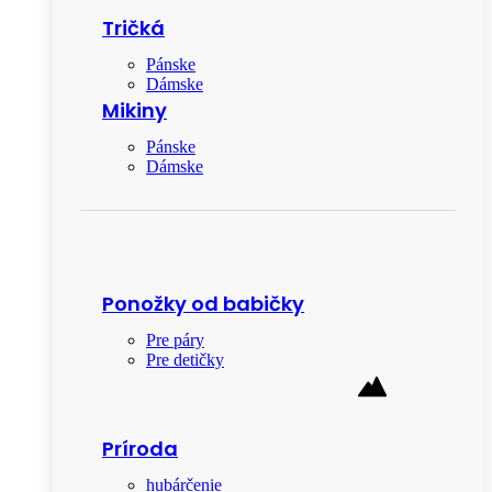
Tričká
Pánske
Dámske
Mikiny
Pánske
Dámske
Ponožky od babičky
Pre páry
Pre detičky
Príroda
hubárčenie