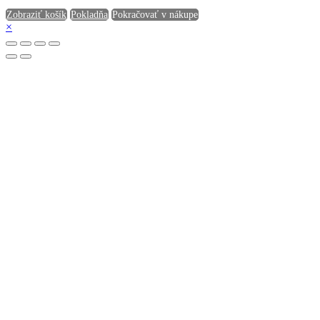
Zobraziť košík
Pokladňa
Pokračovať v nákupe
×