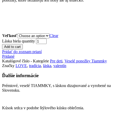
ponožky, ktoré nezahrejú len nohy ale aj srdiečko.
Veľkosť
Clear
Láska biela quantity
Add to cart
Pridať do zoznam prianí
Pridané
Katalógové číslo
-
Kategórie
Pre deti
,
Veselé ponožky Tiammky
Značky
LOVE
,
tradícia
,
láska
,
valentín
Ďalšie informácie
Prémiové, veselé TIAMMKY, s láskou dizajnované a vyrobené na
Slovensku.
Kúsok srdca v podobe štýlového kúsku oblečenia.