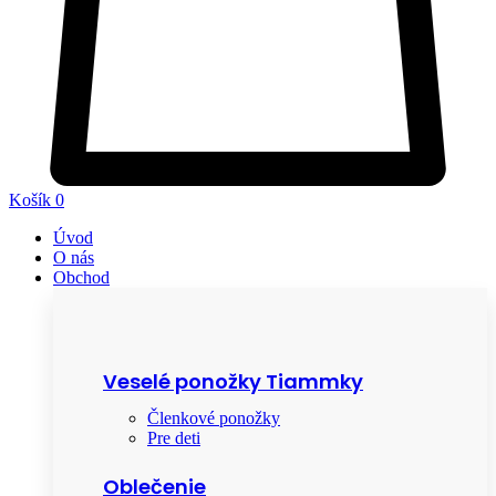
Košík
0
Úvod
O nás
Obchod
Veselé ponožky Tiammky
Členkové ponožky
Pre deti
Oblečenie