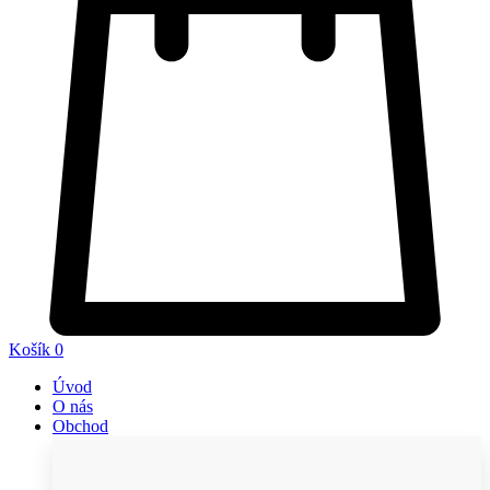
Košík
0
Úvod
O nás
Obchod