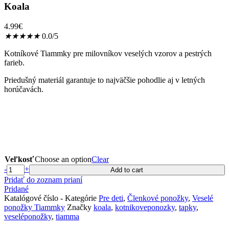
Koala
4.99
€
★
★
★
★
★
0.0/5
Kotníkové Tiammky pre milovníkov veselých vzorov a pestrých
farieb.
Priedušný materiál garantuje to najväčšie pohodlie aj v letných
horúčavách.
Veľkosť
Choose an option
Clear
Koala
-
+
Add to cart
quantity
Pridať do zoznam prianí
Pridané
Katalógové číslo
-
Kategórie
Pre deti
,
Členkové ponožky
,
Veselé
ponožky Tiammky
Značky
koala
,
kotnikoveponozky
,
tapky
,
veseléponožky
,
tiamma