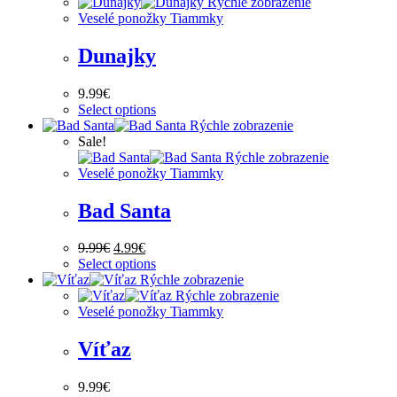
Rýchle zobrazenie
Veselé ponožky Tiammky
Dunajky
9.99
€
This
Select options
product
Rýchle zobrazenie
has
Sale!
multiple
Rýchle zobrazenie
variants.
Veselé ponožky Tiammky
The
options
Bad Santa
may
be
Original
Current
9.99
€
4.99
€
chosen
price
price
This
Select options
on
was:
is:
product
Rýchle zobrazenie
the
9.99€.
4.99€.
has
Rýchle zobrazenie
product
multiple
Veselé ponožky Tiammky
page
variants.
The
Víťaz
options
may
9.99
€
be