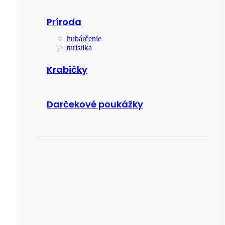
Príroda
hubárčenie
turistika
Krabičky
Darčekové poukážky