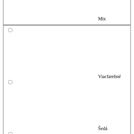
Mix
Viacfarebné
Šedá