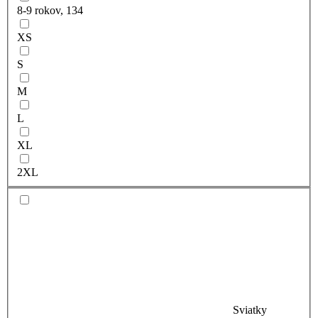
8-9 rokov, 134
XS
S
M
L
XL
2XL
Sviatky