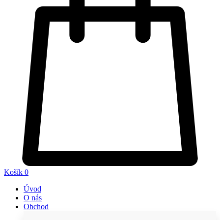
Košík
0
Úvod
O nás
Obchod