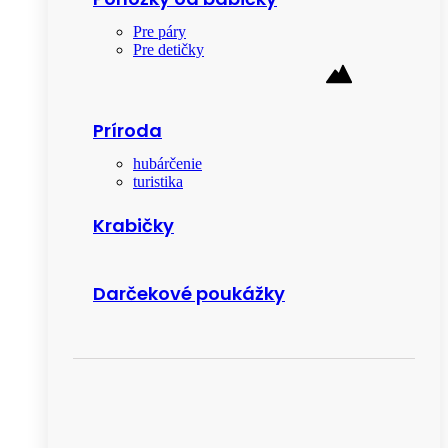
Pre páry
Pre detičky
Príroda
hubárčenie
turistika
Krabičky
Darčekové poukážky