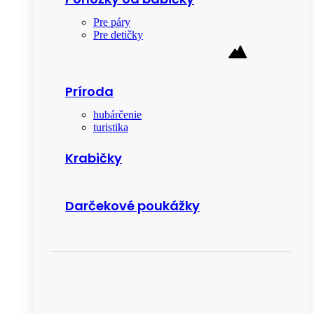
Pre páry
Pre detičky
Príroda
hubárčenie
turistika
Krabičky
Darčekové poukážky