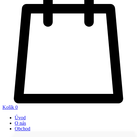
Košík
0
Úvod
O nás
Obchod