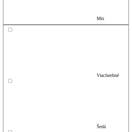
Mix
Viacfarebné
Šedá