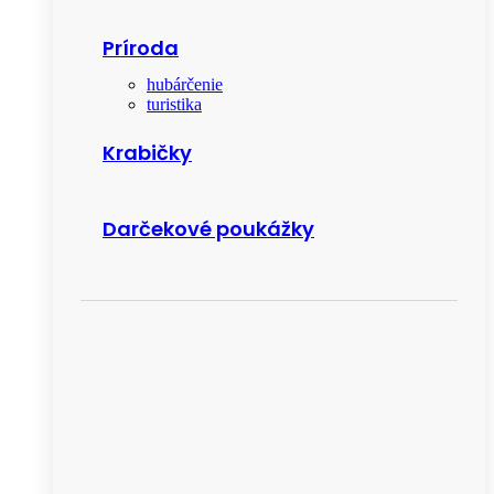
Príroda
hubárčenie
turistika
Krabičky
Darčekové poukážky