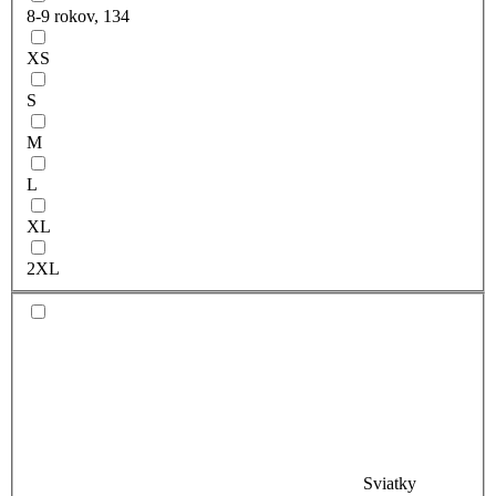
8-9 rokov, 134
XS
S
M
L
XL
2XL
Sviatky